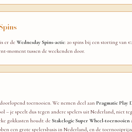
Spins
is er de
Wednesday Spins-actie
: 20 spins bij een storting van €
ent-moment tussen de weekenden door.
r doorlopend toernooien. We nemen deel aan
Pragmatic Play 
l – je speelt dus tegen andere spelers uit Nederland, niet te
ieke gokkasten houdt: de
Stakelogic Super Wheel-toernooien
z
bben een grote spelersbasis in Nederland, en de toernooiprij