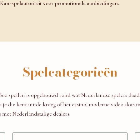
e Kansspelautoriteit voor promotionele aanbiedingen.
Spelcategorieën
800 spellen is opgebouwd rond wat Nederlandse spelers daadw
s je die kent uit de kroeg of het casino, moderne video slots
s met Nederlandstalige dealers.