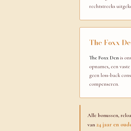
rechtstreeks uitgek
The Foxx D
The Foxx Den
is on
opnames, een vaste
geen loss-back const
compenseren.
Alle bonussen, reloa
24 jaar en oud
van