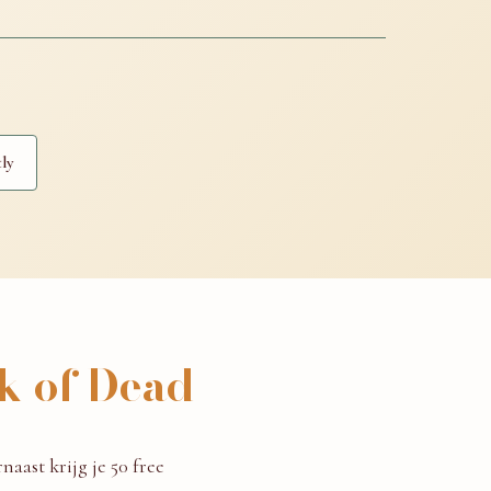
ly
k of Dead
aast krijg je 50 free