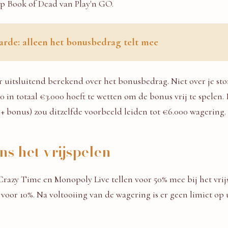
op Book of Dead van Play'n GO.
rde: alleen het bonusbedrag telt mee
r uitsluitend berekend over het bonusbedrag. Niet over je sto
0 in totaal €3.000 hoeft te wetten om de bonus vrij te spelen
g + bonus) zou ditzelfde voorbeeld leiden tot €6.000 wagering.
ens het vrijspelen
razy Time en Monopoly Live tellen voor 50% mee bij het vrijsp
oor 10%. Na voltooiing van de wagering is er geen limiet op 