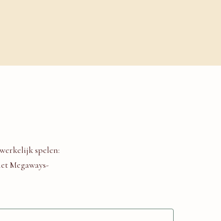
erkelijk spelen:
 met Megaways-