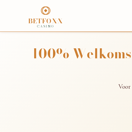
BET
F
O
XX
CASINO
100% Welkomstb
Voor 