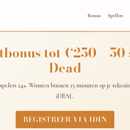
Bonus
Spellen
onus tot €250 + 50 s
Dead
spelers 24+. Winsten binnen 15 minuten op je rekeni
iDEAL.
REGISTREER VIA IDIN