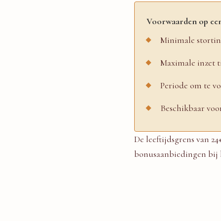
Voorwaarden op een
Minimale stortin
Maximale inzet t
Periode om te vo
Beschikbaar voor
De leeftijdsgrens van 24
bonusaanbiedingen bij b