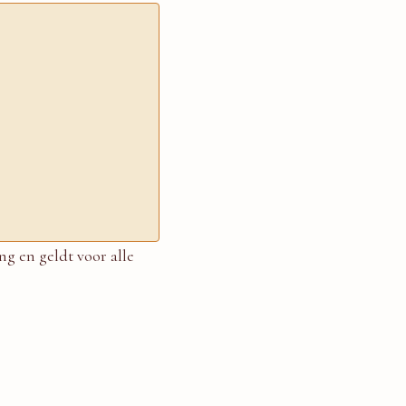
ng en geldt voor alle