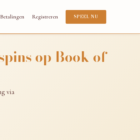
Betalingen
Registreren
SPEEL NU
pins op Book of
ng via